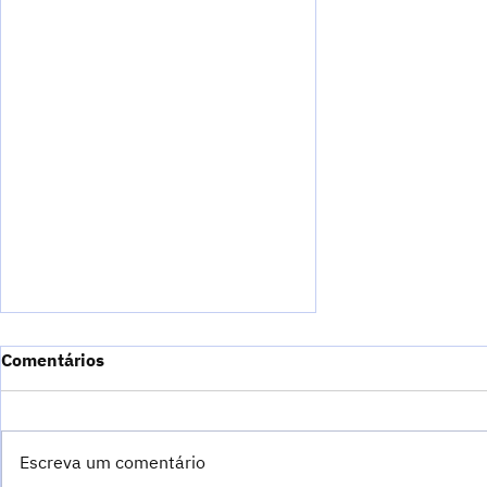
Comentários
Link dedicado.
Escreva um comentário