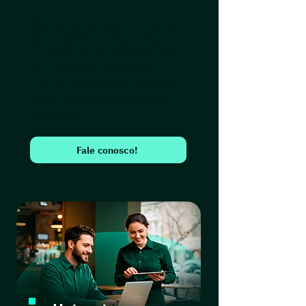
Ideal para empresas que precisam
de alto desempenho, com suporte a
FTTx, Ponto a Ponto e redes metro.
Ultilizamos tecnologia Giga
Ethernet, garantindo sincronismo,
flexibilidade, alta capacidade e
velocidade.
Fale conosco!