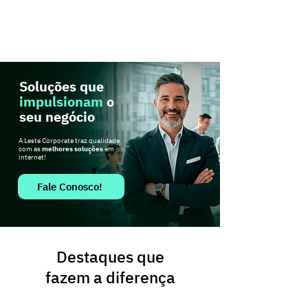
Soluções que
impulsionam
o
seu negócio
A Leste Corporate traz qualidade
com as
melhores soluções
em
internet!
Fale Conosco!
Destaques que
fazem a diferença