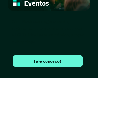
Eventos
Wi-fi Mesh com login e senha,
seguro, fácil e em conformidade com
a LGPD. ideal para comércios, praças
e shoppings.
Fale conosco!
Que tal falar com um
de nossos
consultores?